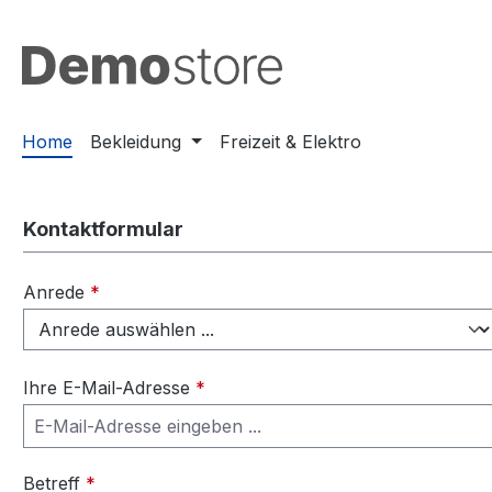
m Hauptinhalt springen
Zur Suche springen
Zur Hauptnavigation springen
Home
Bekleidung
Freizeit & Elektro
Kontaktformular
Anrede
*
Ihre E-Mail-Adresse
*
Betreff
*