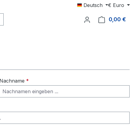
Deutsch
€
Euro
0,00 €
Ware
Nachname
*