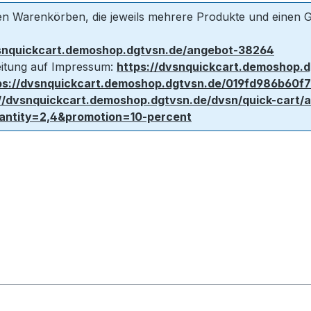
ten Warenkörben, die jeweils mehrere Produkte und einen 
vsnquickcart.demoshop.dgtvsn.de/angebot-38264
leitung auf Impressum:
https://dvsnquickcart.demoshop.d
ps://dvsnquickcart.demoshop.dgtvsn.de/019fd986b60f
://dvsnquickcart.demoshop.dgtvsn.de/dvsn/quick-cart/
tity=2,4&promotion=10-percent