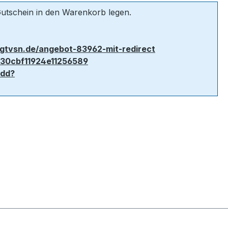
Gutschein in den Warenkorb legen.
gtvsn.de/angebot-83962-mit-redirect
730cbf11924e11256589
add?